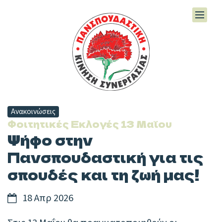
Ανακοινώσεις
:
Φοιτητικές Εκλογές 13 Μαΐου
Ψήφο στην
Πανσπουδαστική για τις
σπουδές και τη ζωή μας!
D
18 Απρ 2026
a