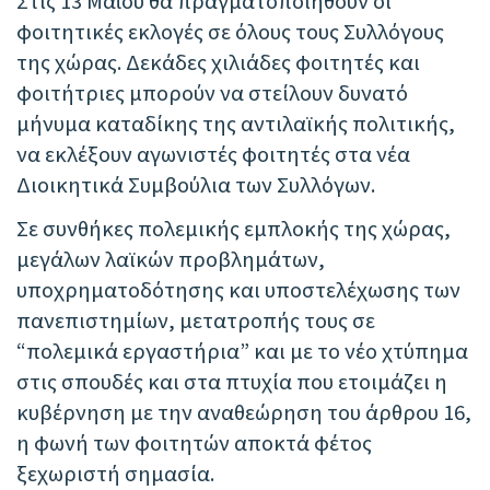
t
Στις 13 Μαΐου θα πραγματοποιηθούν οι
e
φοιτητικές εκλογές σε όλους τους Συλλόγους
:
της χώρας. Δεκάδες χιλιάδες φοιτητές και
φοιτήτριες μπορούν να στείλουν δυνατό
μήνυμα καταδίκης της αντιλαϊκής πολιτικής,
να εκλέξουν αγωνιστές φοιτητές στα νέα
Διοικητικά Συμβούλια των Συλλόγων.
Σε συνθήκες πολεμικής εμπλοκής της χώρας,
μεγάλων λαϊκών προβλημάτων,
υποχρηματοδότησης και υποστελέχωσης των
πανεπιστημίων, μετατροπής τους σε
“πολεμικά εργαστήρια” και με το νέο χτύπημα
στις σπουδές και στα πτυχία που ετοιμάζει η
κυβέρνηση με την αναθεώρηση του άρθρου 16,
η φωνή των φοιτητών αποκτά φέτος
ξεχωριστή σημασία.