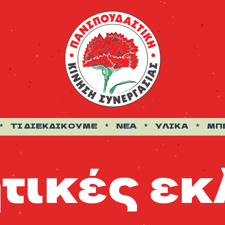
ΤΙ ΔΙΕΚΔΙΚΟΎΜΕ
ΝΈΑ
ΥΛΙΚΆ
ΜΠ
τικές ε