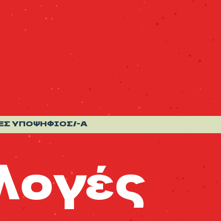
ΕΣ ΥΠΟΨΉΦΙΟΣ/-Α
κλογές